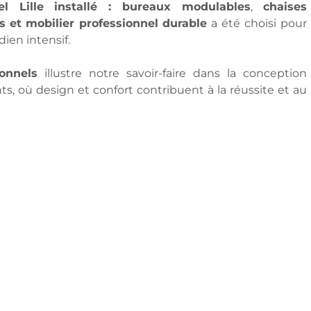
l Lille
installé :
bureaux modulables
,
chaises
s
et
mobilier professionnel
durable
a été choisi pour
ien intensif.
onnels
illustre notre savoir-faire dans la conception
, où design et confort contribuent à la réussite et au