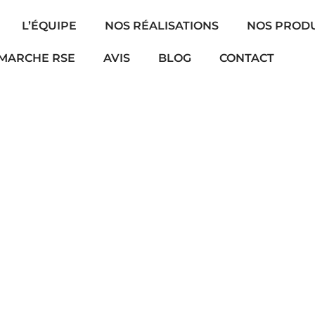
L’ÉQUIPE
NOS RÉALISATIONS
NOS PRODU
MARCHE RSE
AVIS
BLOG
CONTACT
 EN HIVER : CRÉER UNE 
SSION CHALEUREUSE