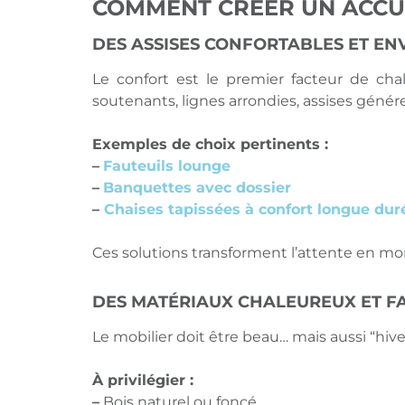
COMMENT CRÉER UN ACCUE
DES ASSISES CONFORTABLES ET E
Le confort est le premier facteur de chal
soutenants, lignes arrondies, assises génér
Exemples de choix pertinents :
–
Fauteuils
lounge
–
Banquettes avec dossier
–
Chaises tapissées à confort longue dur
Ces solutions transforment l’attente en mom
DES MATÉRIAUX CHALEUREUX ET FA
Le mobilier doit être beau… mais aussi “hi
À privilégier :
–
Bois naturel ou foncé