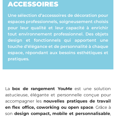
ACCESSOIRES
Une sélection d’accessoires de décoration pour
espaces professionnels, soigneusement choisis
pour leur qualité et leur capacité à enrichir
tout environnement professionnel. Des objets
design et fonctionnels qui apportent une
touche d’élégance et de personnalité à chaque
espace, répondant aux besoins esthétiques et
pratiques.
La
box de rangement YouMe
est une solution
astucieuse, élégante et personnelle conçue pour
accompagner les
nouvelles pratiques de travail
en flex office, coworking ou open space
. Grâce à
son
design compact, mobile et personnalisable
,