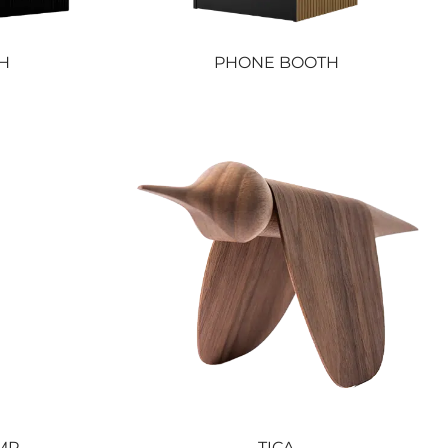
H
PHONE BOOTH
MP
TICA