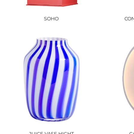
SOHO
CO
JUICE VASE HIGHT
C