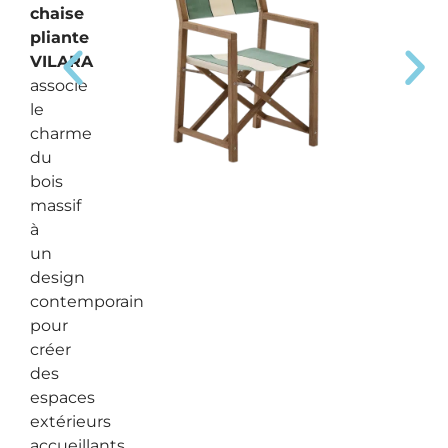
chaise
pliante
VILARA
associe
le
charme
du
bois
massif
à
un
design
contemporain
pour
créer
des
espaces
extérieurs
accueillants