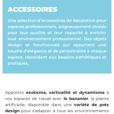
ACCESSOIRES
Une sélection d’accessoires de décoration pour
espaces professionnels, soigneusement choisis
pour leur qualité et leur capacité à enrichir
tout environnement professionnel. Des objets
design et fonctionnels qui apportent une
touche d’élégance et de personnalité à chaque
espace, répondant aux besoins esthétiques et
pratiques.
Apportez
exotisme, verticalité et dynamisme
à
vos espaces de travail avec
le bananier
, la plante
artificielle, disponible dans une
variété de pots
design
pour s’adapter à tous les environnements