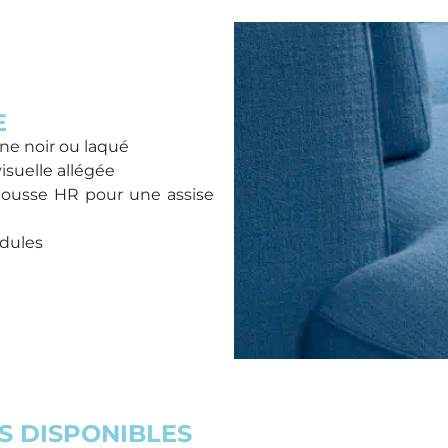
E
ne noir ou laqué
isuelle allégée
mousse HR pour une assise
odules
S DISPONIBLES