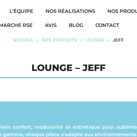
L’ÉQUIPE
NOS RÉALISATIONS
NOS PRODU
MARCHE RSE
AVIS
BLOG
CONTACT
ACCUEIL
>
NOS PRODUITS
>
LOUNGE
>
JEFF
LOUNGE – JEFF
lient confort, modularité et esthétique pour sublime
 de gamme, chaque pièce s’adapte aux environnements 