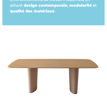
alliant
design contemporain
,
modularité
et
qualité des matériaux
.