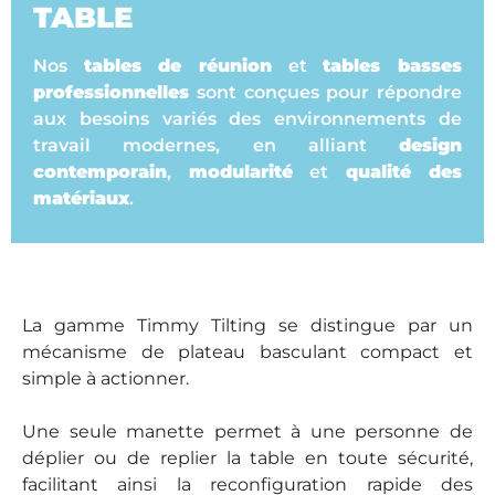
TABLE
Nos
tables de réunion
et
tables basses
professionnelles
sont conçues pour répondre
aux besoins variés des environnements de
travail modernes, en alliant
design
contemporain
,
modularité
et
qualité des
matériaux
.
La gamme Timmy Tilting se distingue par un
mécanisme de plateau basculant compact et
simple à actionner.
Une seule manette permet à une personne de
déplier ou de replier la table en toute sécurité,
facilitant ainsi la reconfiguration rapide des