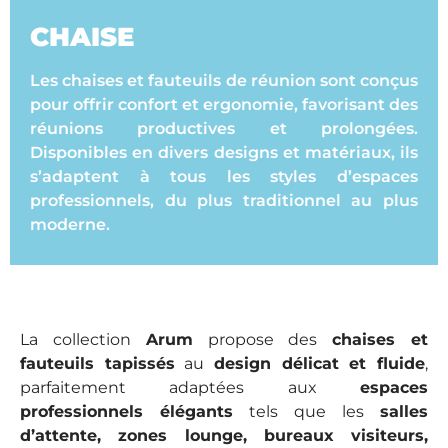
CHAISE
Les chaises et fauteuils de réunion sont conçus
pour offrir confort et ergonomie, favorisant des
réunions productives et prolongées.
Disponibles en divers designs et matériaux, ils
s’adaptent à tous les styles d’espaces
professionnels, du plus traditionnel au plus
moderne.
La collection
Arum
propose des
chaises et
fauteuils tapissés
au
design délicat et fluide
,
parfaitement adaptées aux
espaces
professionnels élégants
tels que les
salles
d’attente, zones lounge, bureaux visiteurs,