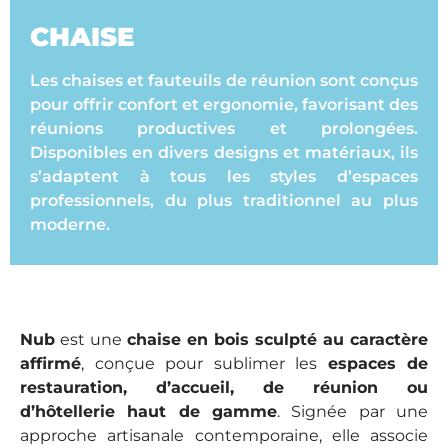
CHAISE
Les chaises et fauteuils de réunion sont conçus
pour offrir confort et ergonomie, favorisant des
réunions productives et prolongées.
Disponibles en divers designs et matériaux, ils
s’adaptent à tous les styles d’espaces
professionnels, du plus traditionnel au plus
moderne.
Nub
est une
chaise en bois sculpté au caractère
affirmé
, conçue pour sublimer les
espaces de
restauration, d’accueil, de réunion ou
d’hôtellerie haut de gamme
. Signée par une
approche artisanale contemporaine, elle associe