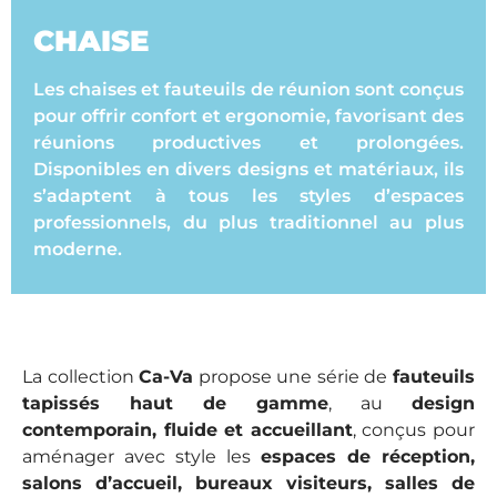
CHAISE
Les chaises et fauteuils de réunion sont conçus
pour offrir confort et ergonomie, favorisant des
réunions productives et prolongées.
Disponibles en divers designs et matériaux, ils
s’adaptent à tous les styles d’espaces
professionnels, du plus traditionnel au plus
moderne.
La collection
Ca-Va
propose une série de
fauteuils
tapissés haut de gamme
, au
design
contemporain, fluide et accueillant
, conçus pour
aménager avec style les
espaces de réception,
salons d’accueil, bureaux visiteurs, salles de