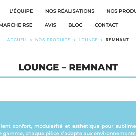
L’ÉQUIPE
NOS RÉALISATIONS
NOS PRODU
MARCHE RSE
AVIS
BLOG
CONTACT
ACCUEIL
>
NOS PRODUITS
>
LOUNGE
>
REMNANT
LOUNGE – REMNANT
lient confort, modularité et esthétique pour sublime
 de gamme, chaque pièce s’adapte aux environnements 