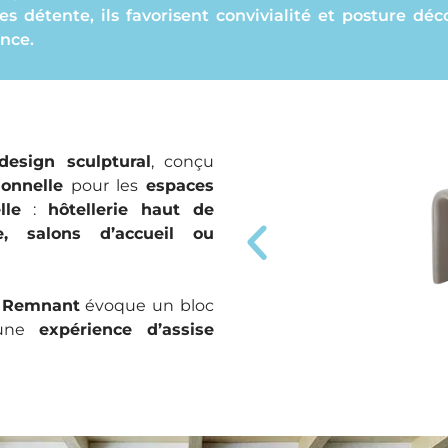
es détente, ils favorisent convivialité et posture dé
ence.
design sculptural
, conçu
ionnelle
pour les
espaces
lle
:
hôtellerie haut de
e, salons d’accueil ou
,
Remnant
évoque un bloc
t une
expérience d’assise