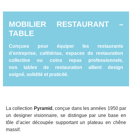
MOBILIER RESTAURANT –
TABLE
Conçues pour équiper les
restaurants
d’entreprise
,
cafétérias
,
espaces de restauration
collective
ou
coins repas professionnels
,
nos
tables de restauration
allient
design
soigné
,
solidité
et
praticité
.
La collection
Pyramid
, conçue dans les années 1950 par
un designer visionnaire, se distingue par une base en
tôle d’acier découpée supportant un plateau en chêne
massif.