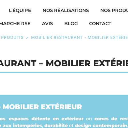
L’ÉQUIPE
NOS RÉALISATIONS
NOS PRODU
MARCHE RSE
AVIS
BLOG
CONTACT
 PRODUITS
>
MOBILIER RESTAURANT - MOBILIER EXTÉRI
AURANT – MOBILIER EXTÉRI
 MOBILIER EXTÉRIEUR
ios
,
espaces détente en extérieur
ou
zones de rest
e aux intempéries
,
durabilité
et
design contemporain