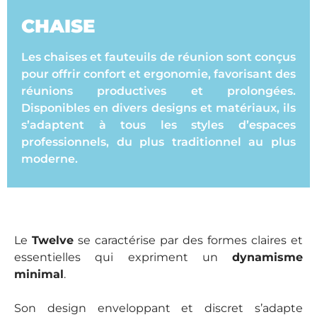
CHAISE
Les chaises et fauteuils de réunion sont conçus
pour offrir confort et ergonomie, favorisant des
réunions productives et prolongées.
Disponibles en divers designs et matériaux, ils
s’adaptent à tous les styles d’espaces
professionnels, du plus traditionnel au plus
moderne.
Le
Twelve
se caractérise par des formes claires et
essentielles qui expriment un
dynamisme
minimal
.
Son design enveloppant et discret s’adapte