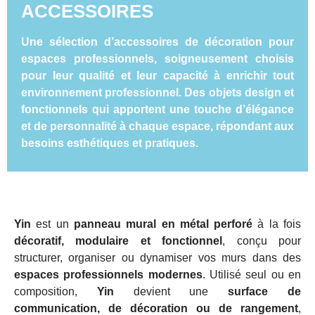
ACCESSOIRES
Une sélection d’accessoires de décoration pour
espaces professionnels, soigneusement choisis
pour leur qualité et leur capacité à enrichir tout
environnement professionnel. Des objets design et
fonctionnels qui apportent une touche d’élégance
et de personnalité à chaque espace, répondant aux
besoins esthétiques et pratiques.
Yin
est un
panneau mural en métal perforé
à la fois
décoratif, modulaire et fonctionnel
, conçu pour
structurer, organiser ou dynamiser vos murs dans des
espaces professionnels modernes
. Utilisé seul ou en
composition,
Yin
devient une
surface de
communication, de décoration ou de rangement
,