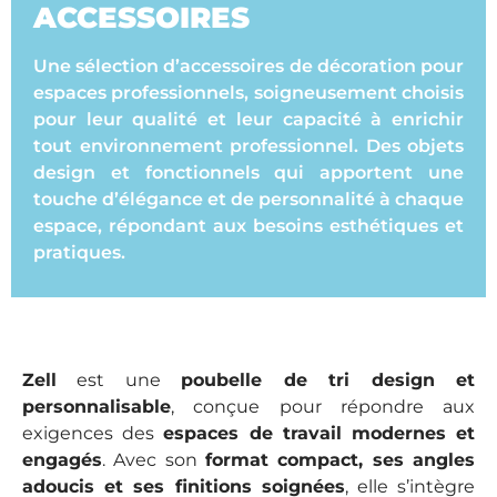
ACCESSOIRES
Une sélection d’accessoires de décoration pour
espaces professionnels, soigneusement choisis
pour leur qualité et leur capacité à enrichir
tout environnement professionnel. Des objets
design et fonctionnels qui apportent une
touche d’élégance et de personnalité à chaque
espace, répondant aux besoins esthétiques et
pratiques.
Zell
est une
poubelle de tri design et
personnalisable
, conçue pour répondre aux
exigences des
espaces de travail modernes et
engagés
. Avec son
format compact, ses angles
adoucis et ses finitions soignées
, elle s’intègre