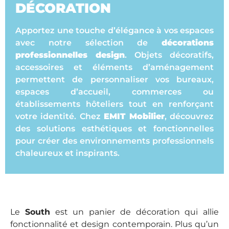
DÉCORATION
Apportez une touche d’élégance à vos espaces
avec notre sélection de
décorations
professionnelles design
. Objets décoratifs,
accessoires et éléments d’aménagement
permettent de personnaliser vos bureaux,
espaces d’accueil, commerces ou
établissements hôteliers tout en renforçant
votre identité. Chez
EMIT Mobilier
, découvrez
des solutions esthétiques et fonctionnelles
pour créer des environnements professionnels
chaleureux et inspirants.
Le
South
est un panier de décoration qui allie
fonctionnalité et design contemporain. Plus qu’un