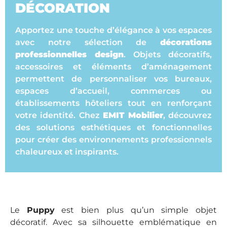
DÉCORATION
Apportez une touche d’élégance à vos espaces
avec notre sélection de
décorations
professionnelles design
. Objets décoratifs,
accessoires et éléments d’aménagement
permettent de personnaliser vos bureaux,
espaces d’accueil, commerces ou
établissements hôteliers tout en renforçant
votre identité. Chez
EMIT Mobilier
, découvrez
des solutions esthétiques et fonctionnelles
pour créer des environnements professionnels
chaleureux et inspirants.
Le
Puppy
est bien plus qu’un simple objet
décoratif. Avec sa silhouette emblématique en